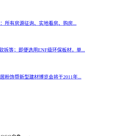
所有房源征询、实地看房、购房...
等；即便选用ENF级环保板材，单...
饰暨新型建材博览会将于2011年...