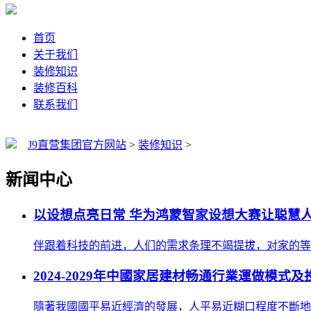
首页
关于我们
装修知识
装修百科
联系我们
J9直营集团官方网站
>
装修知识
>
新闻中心
以设想点亮日常 华为鸿蒙智家设想大赛让聪慧
伴跟着科技的前进，人们的需求条理不竭提拔，对家的等
2024-2029年中國家居建材畅通行業運做模式及
隨著我國國平易近經濟的發展，人平易近糊口程度不斷地