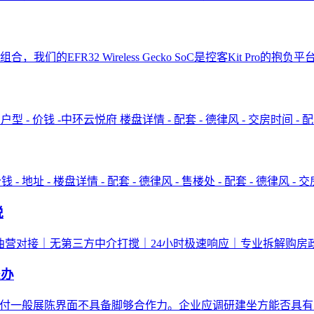
EFR32 Wireless Gecko SoC是控客Kit Pro的
 - 价钱 -中环云悦府 楼盘详情 - 配套 - 德律风 - 交房时间 - 配套
 - 地址 - 楼盘详情 - 配套 - 德律风 - 售楼处 - 配套 - 德律风 -
悦
曲营对接｜无第三方中介打搅｜24小时极速响应｜专业拆解购房政
坐办
能交付一般展陈界面不具备脚够合作力。企业应调研建坐方能否具有自研