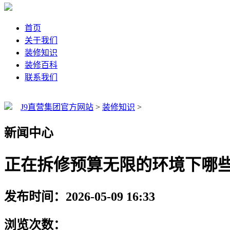
首页
关于我们
装修知识
装修百科
联系我们
J9直营集团官方网站
>
装修知识
>
新闻中心
正在拆修预算无限的环境下哪
发布时间：2026-05-09 16:33
浏览次数：