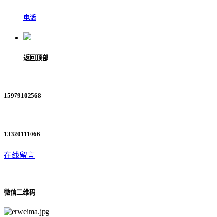
电话
返回顶部
15979102568
13320111066
在线留言
微信二维码