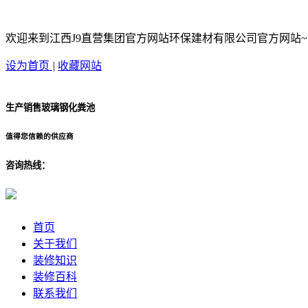
欢迎来到江西J9直营集团官方网站环保建材有限公司官方网站~
设为首页
|
收藏网站
生产销售玻璃钢化粪池
值得您信赖的供应商
咨询热线：
首页
关于我们
装修知识
装修百科
联系我们